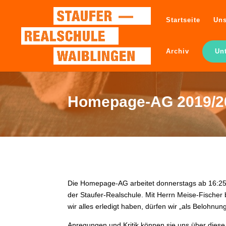
Startseite
Uns
Archiv
Un
Homepage-AG 2019/2
Die Homepage-AG arbeitet donnerstags ab 16:25U
der Staufer-Realschule. Mit Herrn Meise-Fischer
wir alles erledigt haben, dürfen wir „als Belohnung
Anregungen und Kritik können sie uns über dies