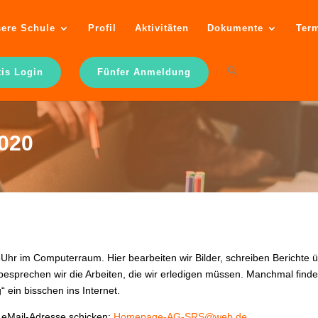
ere Schule
Profil
Aktivitäten
Dokumente
Ter
tis Login
Fünfer Anmeldung
020
hr im Computerraum. Hier bearbeiten wir Bilder, schreiben Berichte ü
 besprechen wir die Arbeiten, die wir erledigen müssen. Manchmal find
“ ein bisschen ins Internet.
e eMail-Adresse schicken:
Homepage-AG-SRS@web.de
.