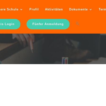
ere Schule
Profil
Aktivitäten
Dokumente
Ter
tis Login
Fünfer Anmeldung