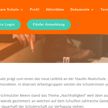
ere Schule
Profil
Aktivitäten
Dokumente
Ter
tis Login
Fünfer Anmeldung
tsatz prägt zum einen das neue Leitbild an der Staufer-Realschule
2 mündeten. In diversen Arbeitsgruppen setzten die Schülerinnen u
erschmutzter Meere stand das Thema „Nachhaltigkeit“ weit oben a
wände gezimmert, an welchen auf dem Schulfest zahlreiche Gäste 
e dauerhaft der Schülerschaft zur Verfügung stehen.