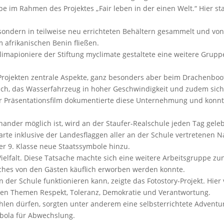
pe im Rahmen des Projektes „Fair leben in der einen Welt.“ Hier s
 sondern in teilweise neu errichteten Behältern gesammelt und v
m afrikanischen Benin fließen.
Klimapioniere der Stiftung myclimate gestaltete eine weitere Gru
ojekten zentrale Aspekte, ganz besonders aber beim Drachenbootf
h, das Wasserfahrzeug in hoher Geschwindigkeit und zudem siche
er Präsentationsfilm dokumentierte diese Unternehmung und konnte
teinander möglich ist, wird an der Staufer-Realschule jeden Tag gele
arte inklusive der Landesflaggen aller an der Schule vertretene
er 9. Klasse neue Staatssymbole hinzu.
 Vielfalt. Diese Tatsache machte sich eine weitere Arbeitsgruppe zu
lches von den Gästen käuflich erworben werden konnte.
der Schule funktionieren kann, zeigte das Fotostory-Projekt. Hier
 den Themen Respekt, Toleranz, Demokratie und Verantwortung.
hlen dürfen, sorgten unter anderem eine selbsterrichtete Adventur
mbola für Abwechslung.