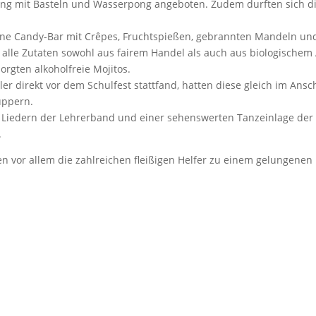
ng mit Basteln und Wasserpong angeboten. Zudem durften sich di
eine Candy-Bar mit Crêpes, Fruchtspießen, gebrannten Mandeln und
s alle Zutaten sowohl aus fairem Handel als auch aus biologisch
rgten alkoholfreie Mojitos.
ler direkt vor dem Schulfest stattfand, hatten diese gleich im Ans
uppern.
iedern der Lehrerband und einer sehenswerten Tanzeinlage der 
.
vor allem die zahlreichen fleißigen Helfer zu einem gelungenen F