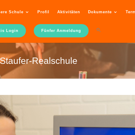
ere Schule
Profil
Aktivitäten
Dokumente
Ter
tis Login
Fünfer Anmeldung
Staufer-Realschule