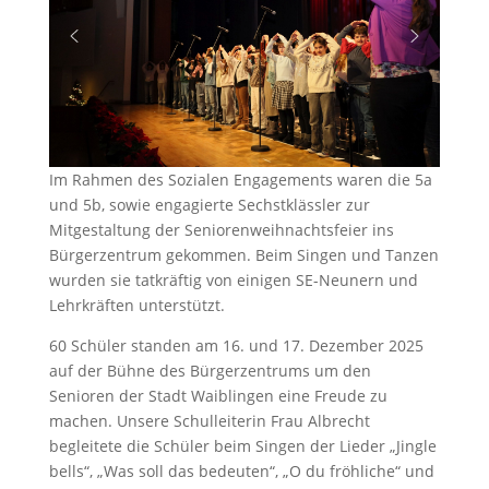
Im Rahmen des Sozialen Engagements waren die 5a
und 5b, sowie engagierte Sechstklässler zur
Mitgestaltung der Seniorenweihnachtsfeier ins
Bürgerzentrum gekommen. Beim Singen und Tanzen
wurden sie tatkräftig von einigen SE-Neunern und
Lehrkräften unterstützt.
60 Schüler standen am 16. und 17. Dezember 2025
auf der Bühne des Bürgerzentrums um den
Senioren der Stadt Waiblingen eine Freude zu
machen. Unsere Schulleiterin Frau Albrecht
begleitete die Schüler beim Singen der Lieder „Jingle
bells“, „Was soll das bedeuten“, „O du fröhliche“ und