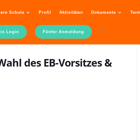
ere Schule
Profil
Aktivitäten
Dokumente
Ter
tis Login
Fünfer Anmeldung
Wahl des EB-Vorsitzes &