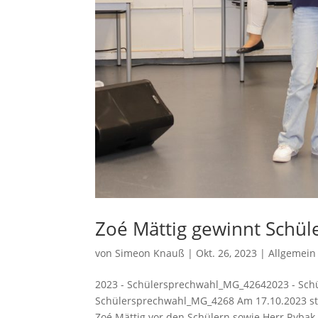
Zoé Mättig gewinnt Schül
von
Simeon Knauß
|
Okt. 26, 2023
|
Allgemein
2023 - Schülersprechwahl_MG_42642023 - Sc
Schülersprechwahl_MG_4268 Am 17.10.2023 ste
Zoé Mättig vor den Schülern sowie Herr Rybak 