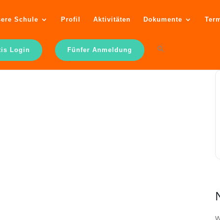
ere Schule
Profil
Aktivitäten
Dokumente
Ter
tis Login
Fünfer Anmeldung
W