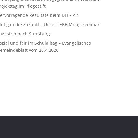
rojekttag im Pflegestift
ervorragende Resultate beim DELF A2
utig in die Zukunft – Unser LEBE‑Mutig‑Seminar
agestrip nach Straßburg
ozial und fair im Schulalltag – Evangelisches
emeindeblatt vom 26.4.2026