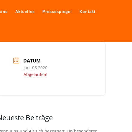
mine
Aktuelles
Pressespiegel
Kontakt
DATUM
Jan. 06 2020
Abgelaufen!
Neueste Beiträge
enn Jung und Alt sich begegnen: Ein besonderer