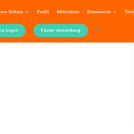
ere Schule
Profil
Aktivitäten
Dokumente
Ter
tis Login
Fünfer Anmeldung