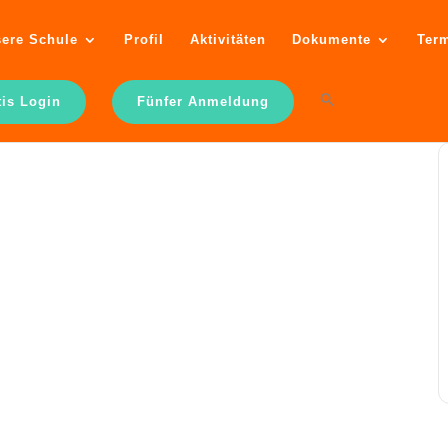
ere Schule
Profil
Aktivitäten
Dokumente
Ter
tis Login
Fünfer Anmeldung