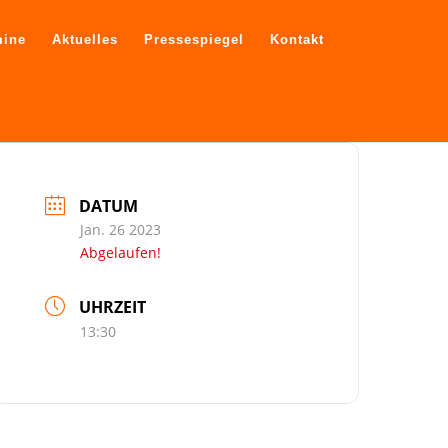
mine
Aktuelles
Pressespiegel
Kontakt
DATUM
Jan. 26 2023
Abgelaufen!
UHRZEIT
13:30