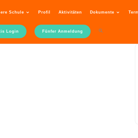
ere Schule
Profil
Aktivitäten
Dokumente
Ter
tis Login
Fünfer Anmeldung