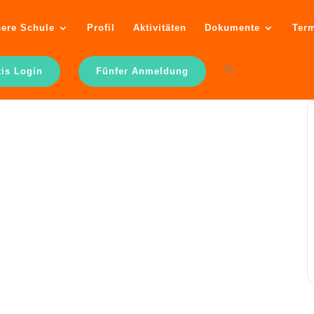
ere Schule
Profil
Aktivitäten
Dokumente
Ter
tis Login
Fünfer Anmeldung