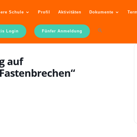
ere Schule
Profil
Aktivitäten
Dokumente
Ter
tis Login
Fünfer Anmeldung
g auf
„Fastenbrechen“