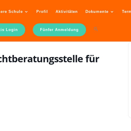
ere Schule
Profil
Aktivitäten
Dokumente
Ter
tis Login
Fünfer Anmeldung
chtberatungsstelle für