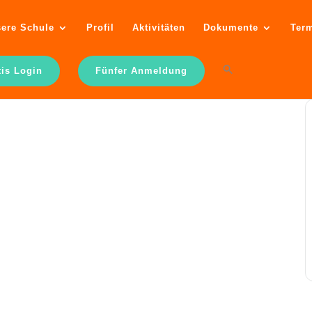
ere Schule
Profil
Aktivitäten
Dokumente
Ter
tis Login
Fünfer Anmeldung