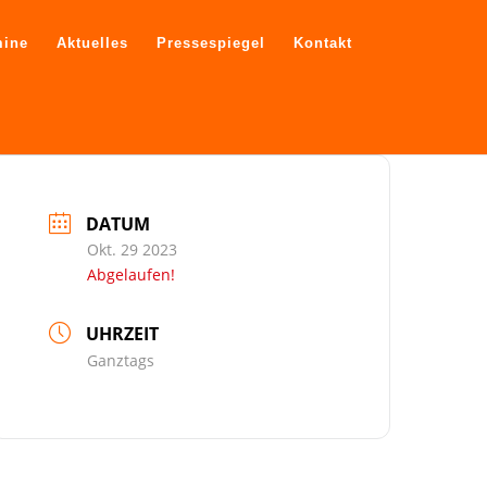
mine
Aktuelles
Pressespiegel
Kontakt
DATUM
Okt. 29 2023
Abgelaufen!
UHRZEIT
Ganztags