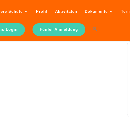
ere Schule
Profil
Aktivitäten
Dokumente
Ter
tis Login
Fünfer Anmeldung