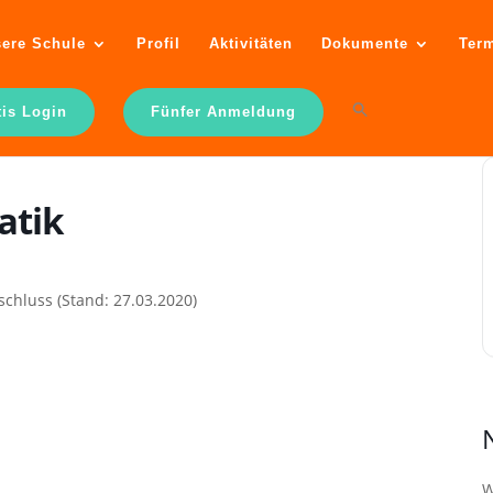
ere Schule
Profil
Aktivitäten
Dokumente
Ter
tis Login
Fünfer Anmeldung
atik
chluss (Stand: 27.03.2020)
W