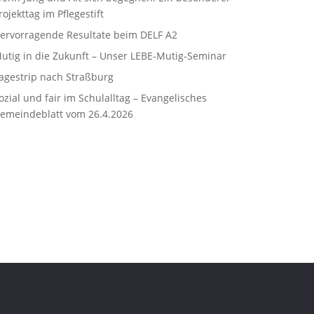
rojekttag im Pflegestift
ervorragende Resultate beim DELF A2
utig in die Zukunft – Unser LEBE‑Mutig‑Seminar
agestrip nach Straßburg
ozial und fair im Schulalltag – Evangelisches
emeindeblatt vom 26.4.2026