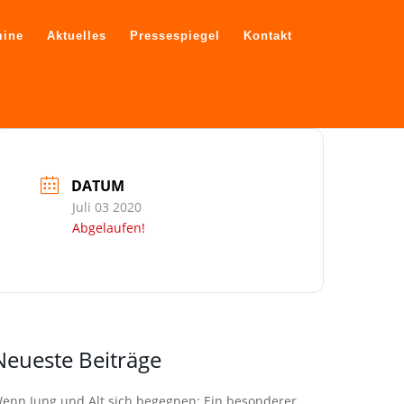
mine
Aktuelles
Pressespiegel
Kontakt
DATUM
Juli 03 2020
Abgelaufen!
Neueste Beiträge
enn Jung und Alt sich begegnen: Ein besonderer