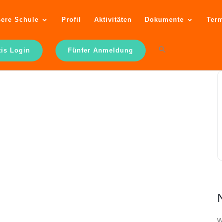
ere Schule
Profil
Aktivitäten
Dokumente
Ter
tis Login
Fünfer Anmeldung
W