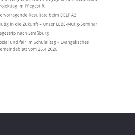
rojekttag im Pflegestift
ervorragende Resultate beim DELF A2
utig in die Zukunft – Unser LEBE‑Mutig‑Seminar
agestrip nach Straßburg
ozial und fair im Schulalltag – Evangelisches
emeindeblatt vom 26.4.2026