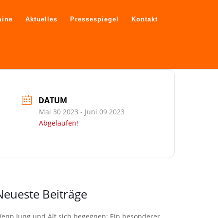
mine
Aktuelles
Pressespiegel
Kontakt
DATUM
Mai 30 2023
- Juni 09 2023
Abgelaufen!
Neueste Beiträge
enn Jung und Alt sich begegnen: Ein besonderer